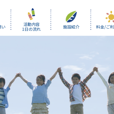
活動内容
想い
施設紹介
料金/ご
1日の流れ