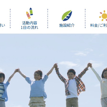
活動内容
想い
施設紹介
料金/ご
1日の流れ