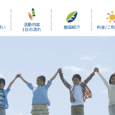
活動内容
想い
施設紹介
料金/ご
1日の流れ