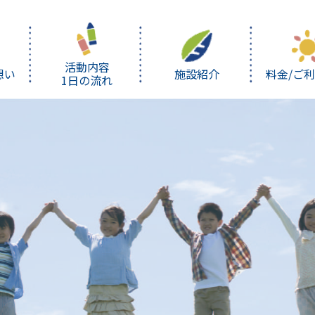
活動内容
想い
施設紹介
料金/ご
1日の流れ