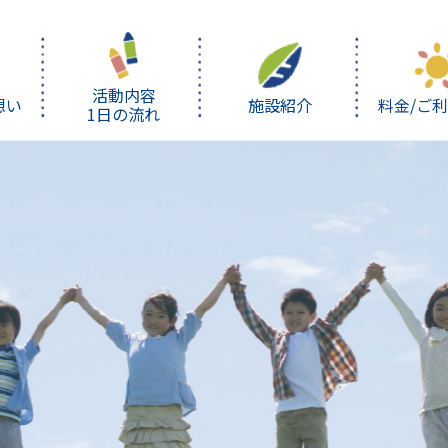
活動内容
想い
施設紹介
料金/ご
1日の流れ