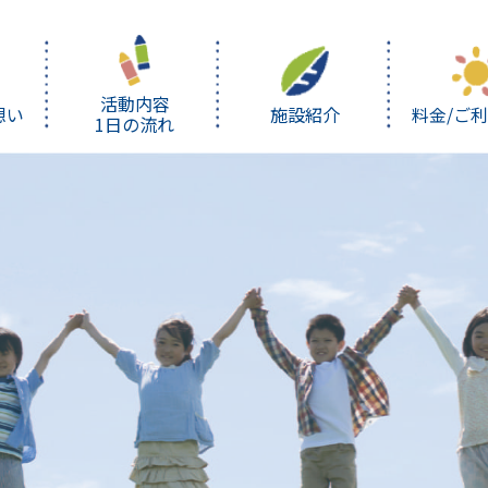
活動内容
想い
施設紹介
料金/ご
1日の流れ