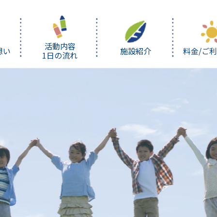
活動内容
想い
施設紹介
料金/ご
1日の流れ