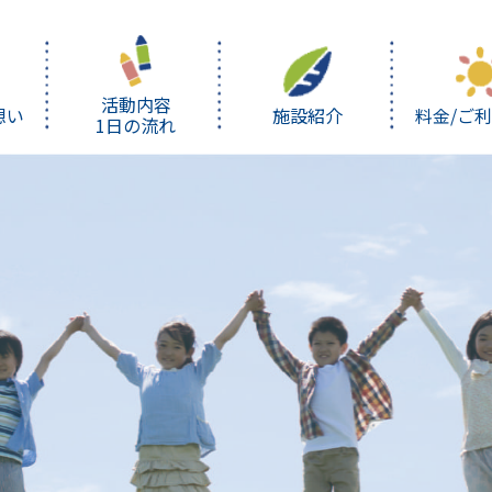
活動内容
想い
施設紹介
料金/ご
1日の流れ